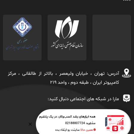
آدرس: تهران ، خيابان ولیعصر ، بالاتر از طالقانی ، مركز
كامپیوتر ايران ، طبقه دوم ، واحد ٢١٩
مارا در شبکه های اجتماعی دنبال کنید:
همه ابزارهای رشد کسب‌وکار، در یک پلتفرم
مشاوره:
02188807724
🌐 همین حالا
سایتت رو ارتقاء بده