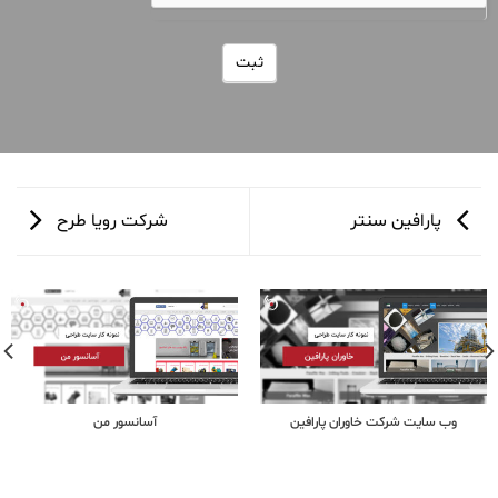
ثبت
پارافین سنتر
شرکت رویا طرح
وب سایت شرکت خاوران پارافین
آسانسور من