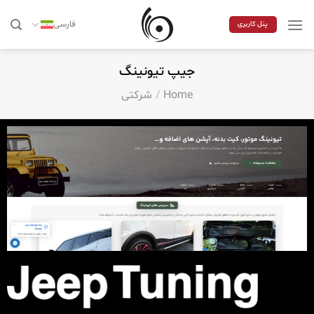
Skip
to
فارسی
پنل کاربری
content
جیپ تیونینگ
Home
/
شرکتی