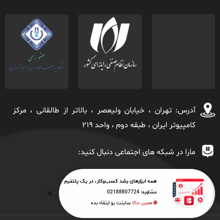
آدرس: تهران ، خيابان ولیعصر ، بالاتر از طالقانی ، مركز
كامپیوتر ايران ، طبقه دوم ، واحد ٢١٩
مارا در شبکه های اجتماعی دنبال کنید:
همه ابزارهای رشد کسب‌وکار، در یک پلتفرم
مشاوره:
02188807724
🌐 همین حالا
سایتت رو ارتقاء بده